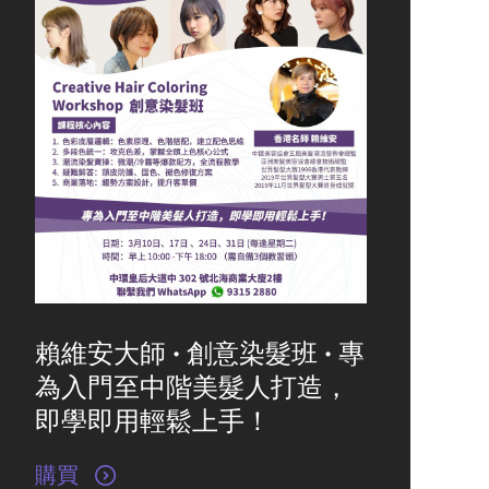
賴維安大師 · 創意染髮班 · 專
為入門至中階美髮人打造，
即學即用輕鬆上手！
購買