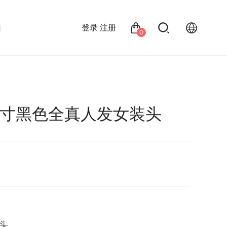
们
登录
注册
0
D 7寸黑色全真人发女装头
头